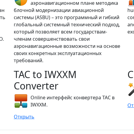
аэронавигационном плане методика
ан
блочной модернизации авиационной
hu
ть
системы (ASBU) – это программный и гибкий
co
глобальный системный технический подход,
and
который позволяет всем государствам-
ex
О.
членам совершенствовать свои
аэронавигационные возможности на основе
своих конкретных эксплуатационных
требований.
TAC to IWXXM
C
Converter
Online интерфейс конвертера ТАС в
IWXXM.
От
Открыть