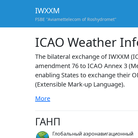
IWXXM
FSBE "Aviamettelecom of Roshydromet"
ICAO Weather In
The bilateral exchange of IWXXM (I
amendment 76 to ICAO Annex 3 (Mete
enabling States to exchange their O
(Extensible Mark-up Language).
More
ГАНП
Глобальный аэронавигационный